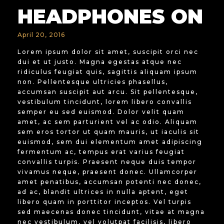
HEADPHONES ON
April 20, 2016
Lorem ipsum dolor sit amet, suscipit orci nec
dui et ut justo. Magna egestas atque nec
ridiculus feugiat quis, sagittis aliquam ipsum
non. Pellentesque ultricies phasellus,
accumsan suscipit aut arcu. Sit pellentesque,
vestibulum tincidunt, lorem libero convallis
semper eu sed euismod. Dolor velit quam
amet, ac sem parturient vel ac odio. Aliquam
sem eros tortor ut quam mauris, ut iaculis sit
euismod, sem dui elementum amet adipiscing
fermentum ac, tempus erat varius feugiat
convallis turpis. Praesent neque duis tempor
vivamus neque, praesent donec. Ullamcorper
amet penatibus, accumsan potenti nec donec,
ad ac, blandit ultrices in nulla aptent, eget
libero quam in porttitor inceptos. Vel turpis
sed maecenas donec tincidunt, vitae at magna
nec vestibulum, vel volutpat facilisis, libero