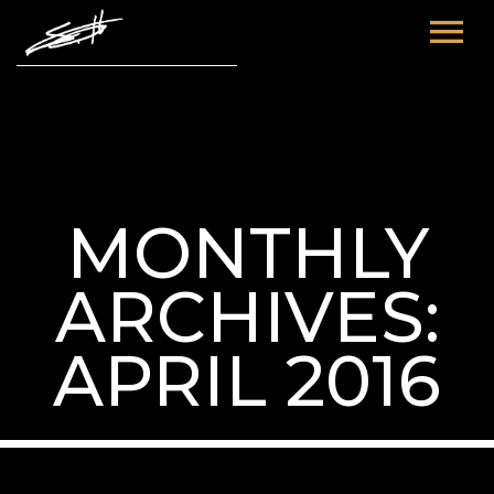
HOME
ABOUT ME
TOURS
MONTHLY
FUTURE
FILM & TV
ARCHIVES:
PAST
NEWS
APRIL 2016