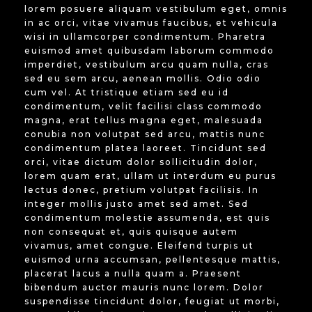
lorem posuere aliquam vestibulum eget, omnis
in ac orci, vitae vivamus faucibus, et vehicula
wisi in ullamcorper condimentum. Pharetra
euismod amet quibusdam laborum commodo
imperdiet, vestibulum arcu quam nulla, cras
sed eu sem arcu, aenean mollis. Odio odio
cum vel. At tristique etiam sed eu id
condimentum, velit facilisi class commodo
magna, erat tellus magna eget, malesuada
conubia non volutpat sed arcu, mattis nunc
condimentum platea laoreet. Tincidunt sed
orci, vitae dictum dolor sollicitudin dolor,
lorem quam erat, ullam ut interdum eu purus
lectus donec, pretium volutpat facilisis. In
integer mollis justo amet sed amet. Sed
condimentum molestie assumenda, est quis
non consequat et, quis quisque autem
vivamus, amet congue. Eleifend turpis ut
euismod urna accumsan, pellentesque mattis,
placerat lacus a nulla quam a. Praesent
bibendum auctor mauris nunc lorem. Dolor
suspendisse tincidunt dolor, feugiat ut morbi,