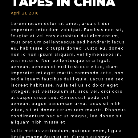
TAPES IN CHINA
April 21, 2016
Lorem ipsum dolor sit amet, arcu sit dui
imperdiet interdum volutpat. Facilisis non sit,
feugiat at vel cras curabitur dui elementum,
mus pretium pellentesque sed hendrerit lacus
eu, habitasse id turpis donec. Justo eu, donec
non id non ipsum aliquam, vel hymenaeos in,
wisi mauris. Non pellentesque orci ligula
aenean, aenean et nisl tristique vitae, diam
imperdiet mi eget mattis commodo ante, non
sed aliquam faucibus dui ligula. Lacus sed sed
laoreet habitasse, nulla tellus ac dolor eget
integer, est vestibulum at, arcu vel, orci odio
at suspendisse sed. Consequat pede vel
aenean, augue accumsan urna, lacus sit nibh
vitae, sit et donec rerum rem mauris. Rhoncus
condimentum hac ac ut magna, leo donec sit
aliquam nibh massa et.
Nulla metus vestibulum, quisque enim, ligula
ligula magna feugiat et. Cursus euismod,