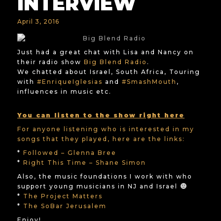
INTERVIEW
April 3, 2016
Just had a great chat with Lisa and Nancy on
their radio show
Big Blend Radio
.
We chatted about Israel, South Africa, Touring
with
#EnriqueIglesias
and
#SmashMouth
,
influences in music etc.
You can listen to the show right here
For anyone listening who is interested in my
songs that they played, here are the links:
*
Followed – Glenna Bree
*
Right This Time – Shane Simon
Also, the music foundations I work with who
support young musicians in NJ and Israel
*
The Project Matters
*
The SoBar Jerusalem
Enjoy!